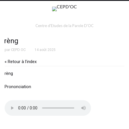
Centre d'Etudes de la Parole D'OC
rèng
par
CEPD OC
14 août 2025
« Retour à l'index
rèng
Prononciation