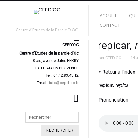
ACCUEIL
QUI
CONTACT
Centre d'Etudes de la Parole D'OC
repicar,
CEPD’OC
Centre d’Etudes de la parole d’Oc
par
CEPD OC
14 
8 bis, avenue Jules FERRY
13100 AIX EN PROVENCE
« Retour à l'index
Tél : 04.42.93.45.12
Email :
info@cepd-oc.fr
repicar,
repica
Prononciation
Search