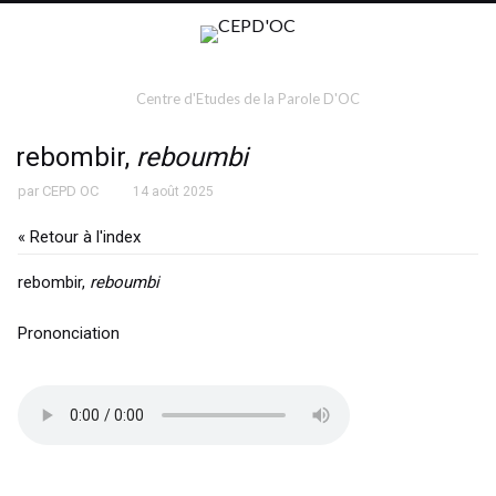
Centre d'Etudes de la Parole D'OC
rebombir,
reboumbi
par
CEPD OC
14 août 2025
« Retour à l'index
rebombir,
reboumbi
Prononciation