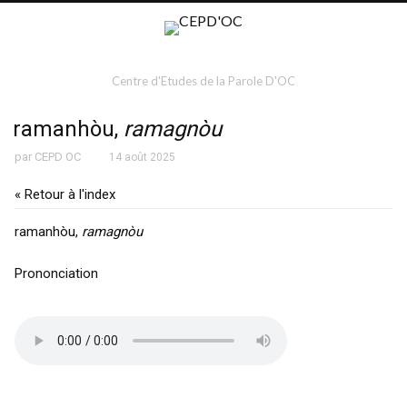
Centre d'Etudes de la Parole D'OC
ramanhòu,
ramagnòu
par
CEPD OC
14 août 2025
« Retour à l'index
ramanhòu,
ramagnòu
Prononciation