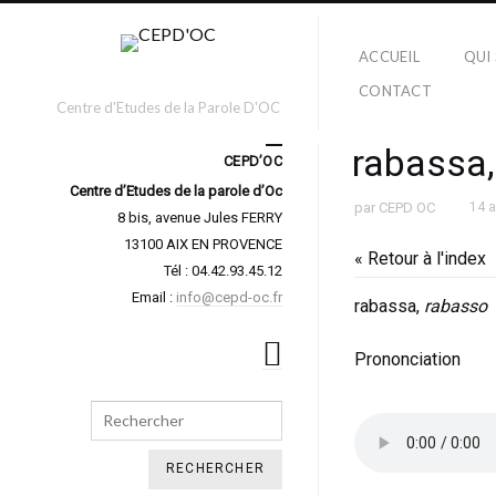
ACCUEIL
QUI
CONTACT
Centre d'Etudes de la Parole D'OC
rabassa
CEPD’OC
Centre d’Etudes de la parole d’Oc
par
CEPD OC
14 
8 bis, avenue Jules FERRY
13100 AIX EN PROVENCE
« Retour à l'index
Tél : 04.42.93.45.12
Email :
info@cepd-oc.fr
rabassa,
rabasso
Prononciation
Search