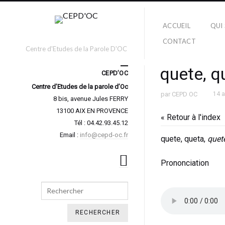
ACCUEIL
QUI
CONTACT
Centre d'Etudes de la Parole D'OC
quete, q
CEPD’OC
Centre d’Etudes de la parole d’Oc
par
CEPD OC
14 
8 bis, avenue Jules FERRY
13100 AIX EN PROVENCE
« Retour à l'index
Tél : 04.42.93.45.12
Email :
info@cepd-oc.fr
quete, queta,
quet
Prononciation
Search