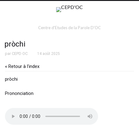
Centre d'Etudes de la Parole D'OC
pròchi
par
CEPD OC
14 août 2025
« Retour à l'index
pròchi
Prononciation