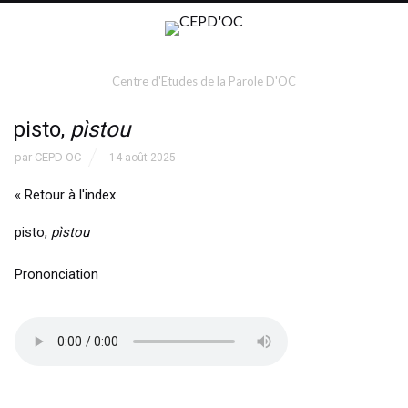
Centre d'Etudes de la Parole D'OC
pisto,
pìstou
par
CEPD OC
14 août 2025
« Retour à l'index
pisto,
pìstou
Prononciation