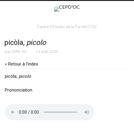
Centre d'Etudes de la Parole D'OC
picòla,
picolo
par
CEPD OC
14 août 2025
« Retour à l'index
picòla,
picolo
Prononciation