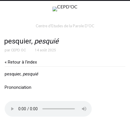
Centre d'Etudes de la Parole D'OC
pesquier,
pesquié
par
CEPD OC
14 août 2025
« Retour à l'index
pesquier,
pesquié
Prononciation