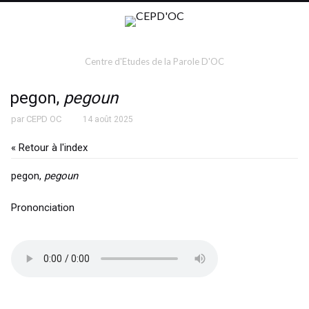
Centre d'Etudes de la Parole D'OC
pegon,
pegoun
par
CEPD OC
14 août 2025
« Retour à l'index
pegon,
pegoun
Prononciation