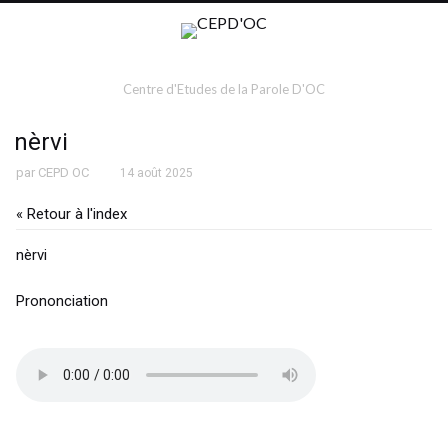
Centre d'Etudes de la Parole D'OC
nèrvi
par
CEPD OC
14 août 2025
« Retour à l'index
nèrvi
Prononciation