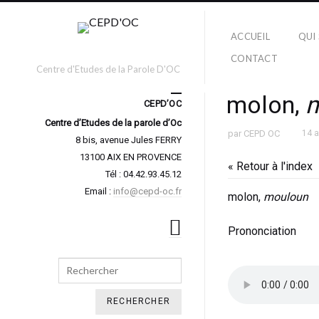
ACCUEIL
QUI
CONTACT
Centre d'Etudes de la Parole D'OC
molon,
m
CEPD’OC
Centre d’Etudes de la parole d’Oc
par
CEPD OC
14 
8 bis, avenue Jules FERRY
13100 AIX EN PROVENCE
« Retour à l'index
Tél : 04.42.93.45.12
Email :
info@cepd-oc.fr
molon,
mouloun
Prononciation
Search