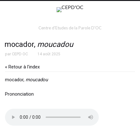
Centre d'Etudes de la Parole D'OC
mocador,
moucadou
par
CEPD OC
14 août 2025
« Retour à l'index
mocador,
moucadou
Prononciation