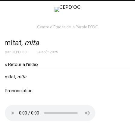
Centre d'Etudes de la Parole D'OC
mitat,
mita
par
CEPD OC
14 août 2025
« Retour à l'index
mitat,
mita
Prononciation