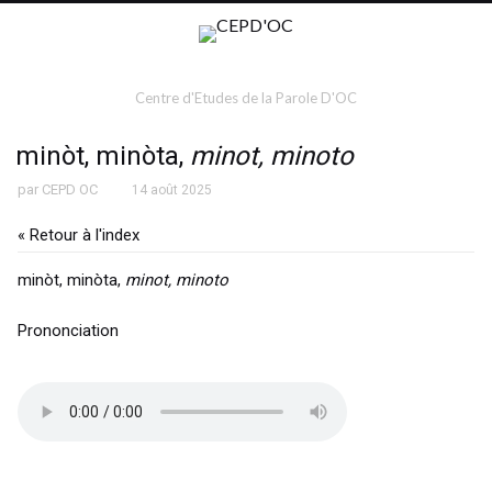
Centre d'Etudes de la Parole D'OC
minòt, minòta,
minot, minoto
par
CEPD OC
14 août 2025
« Retour à l'index
minòt, minòta,
minot, minoto
Prononciation