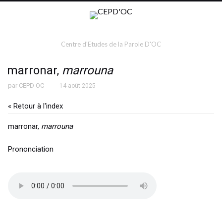
Centre d'Etudes de la Parole D'OC
marronar,
marrouna
par
CEPD OC
14 août 2025
« Retour à l'index
marronar,
marrouna
Prononciation