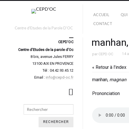
ACCUEIL
QUI
CONTACT
Centre d'Etudes de la Parole D'OC
manhan
CEPD’OC
Centre d’Etudes de la parole d’Oc
par
CEPD OC
14 
8 bis, avenue Jules FERRY
13100 AIX EN PROVENCE
« Retour à l'index
Tél : 04.42.93.45.12
Email :
info@cepd-oc.fr
manhan,
magnan
Prononciation
Search