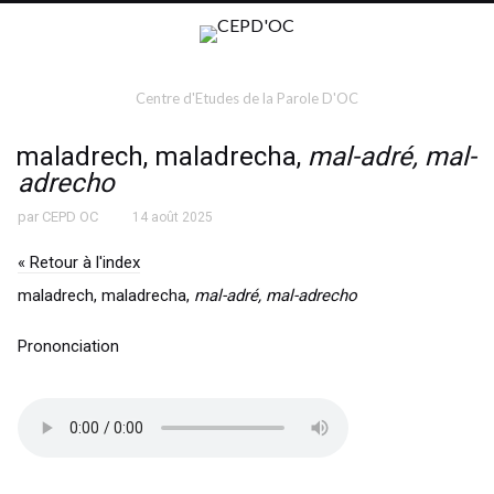
Centre d'Etudes de la Parole D'OC
maladrech, maladrecha,
mal-adré, mal-
adrecho
par
CEPD OC
14 août 2025
« Retour à l'index
maladrech, maladrecha,
mal-adré, mal-adrecho
Prononciation