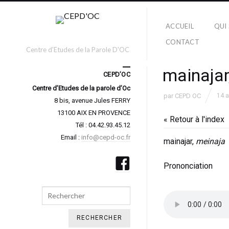
ACCUEIL
QUI
CONTACT
Centre d'Etudes de la Parole D'OC
mainajar
CEPD’OC
Centre d’Etudes de la parole d’Oc
par
CEPD OC
14 
8 bis, avenue Jules FERRY
13100 AIX EN PROVENCE
« Retour à l'index
Tél : 04.42.93.45.12
Email :
info@cepd-oc.fr
mainajar,
meinaja
Prononciation
Search