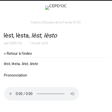
Centre d'Etudes de la Parole D'OC
lèst, lèsta,
lèst, lèsto
par
CEPD OC
14 août 2025
« Retour à l'index
lèst, lèsta,
lèst, lèsto
Prononciation