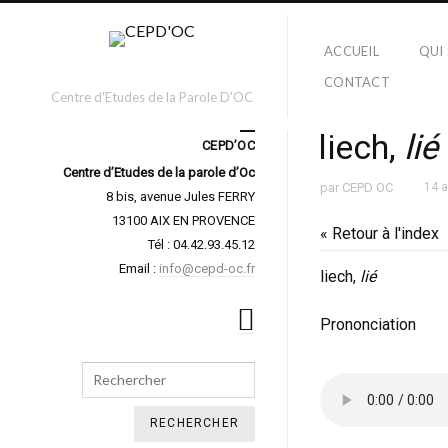
ACCUEIL
QUI
CONTACT
Centre d'Etudes de la Parole D'OC
liech,
lié
CEPD’OC
Centre d’Etudes de la parole d’Oc
par
CEPD OC
14 
8 bis, avenue Jules FERRY
13100 AIX EN PROVENCE
« Retour à l'index
Tél : 04.42.93.45.12
Email :
info@cepd-oc.fr
liech,
lié
Prononciation
Search