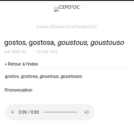
Centre d'Etudes de la Parole D'OC
gostos, gostosa,
goustous, goustouso
par
CEPD OC
14 août 2025
« Retour à l'index
gostos, gostosa,
goustous, goustouso
Prononciation