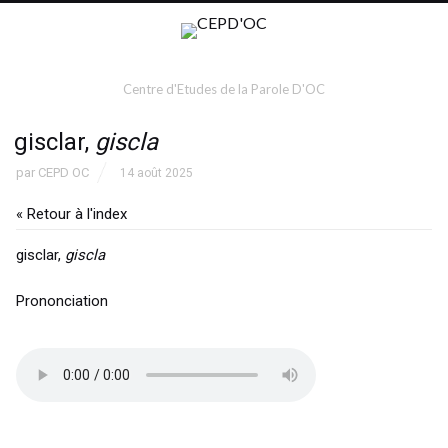
Centre d'Etudes de la Parole D'OC
gisclar,
giscla
par
CEPD OC
14 août 2025
« Retour à l'index
gisclar,
giscla
Prononciation