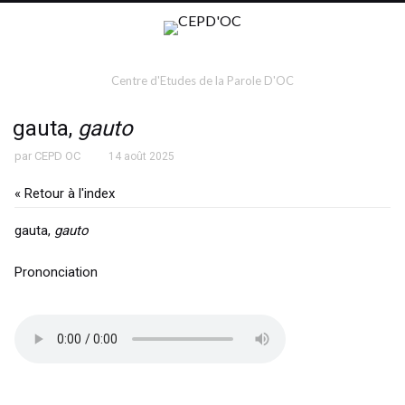
Centre d'Etudes de la Parole D'OC
gauta,
gauto
par
CEPD OC
14 août 2025
« Retour à l'index
gauta,
gauto
Prononciation