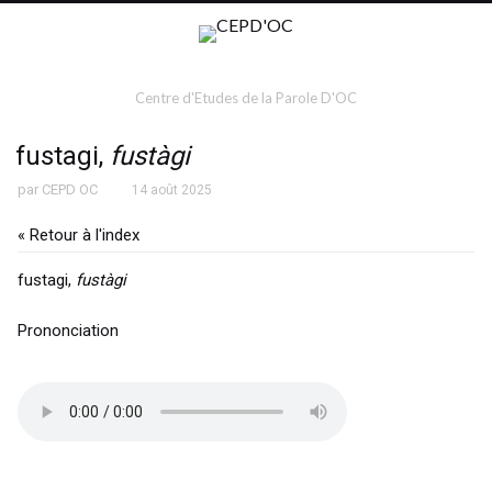
Centre d'Etudes de la Parole D'OC
fustagi,
fustàgi
par
CEPD OC
14 août 2025
« Retour à l'index
fustagi,
fustàgi
Prononciation