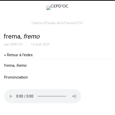
Centre d'Etudes de la Parole D'OC
frema,
fremo
par
CEPD OC
14 août 2025
« Retour à l'index
frema,
fremo
Prononciation