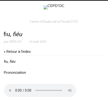
Centre d'Etudes de la Parole D'OC
fiu,
fiéu
par
CEPD OC
14 août 2025
« Retour à l'index
fiu,
fiéu
Prononciation