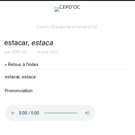
Centre d'Etudes de la Parole D'OC
estacar,
estaca
par
CEPD OC
14 août 2025
« Retour à l'index
estacar,
estaca
Prononciation