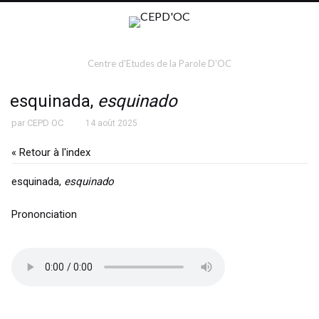
Centre d'Etudes de la Parole D'OC
esquinada,
esquinado
par
CEPD OC
14 août 2025
« Retour à l'index
esquinada,
esquinado
Prononciation