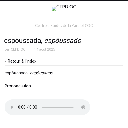
Centre d'Etudes de la Parole D'OC
espòussada,
espóussado
par
CEPD OC
14 août 2025
« Retour à l'index
espòussada,
espóussado
Prononciation