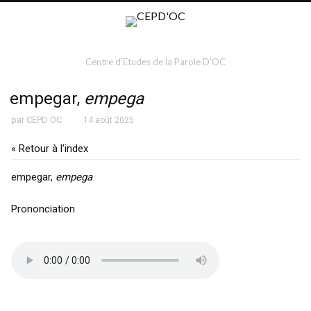
Centre d'Etudes de la Parole D'OC
empegar,
empega
par
CEPD OC
14 août 2025
« Retour à l'index
empegar,
empega
Prononciation