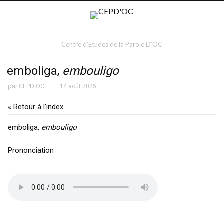
Centre d'Etudes de la Parole D'OC
emboliga,
embouligo
par
CEPD OC
14 août 2025
« Retour à l'index
emboliga,
embouligo
Prononciation