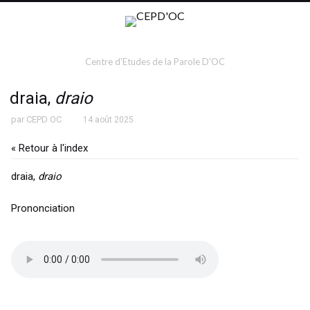
Centre d'Etudes de la Parole D'OC
draia,
draio
par
CEPD OC
14 août 2025
« Retour à l'index
draia,
draio
Prononciation