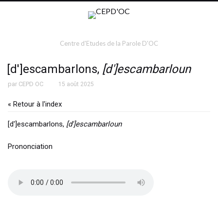
Centre d'Etudes de la Parole D'OC
[d']escambarlons,
[d']escambarloun
par
CEPD OC
15 août 2025
« Retour à l'index
[d']escambarlons,
[d']escambarloun
Prononciation