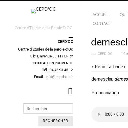
ACCUEIL
QUI
CONTACT
Centre d'Etudes de la Parole D'OC
demescl
CEPD’OC
Centre d’Etudes de la parole d’Oc
par
CEPD OC
14 
8 bis, avenue Jules FERRY
13100 AIX EN PROVENCE
« Retour à l'index
Tél : 04.42.93.45.12
Email :
info@cepd-oc.fr
demesclar,
demes
Prononciation
Search