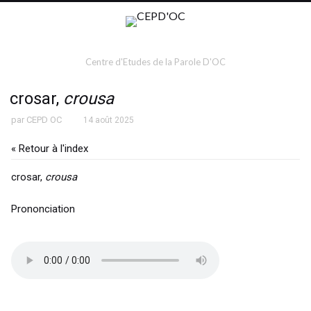
Centre d'Etudes de la Parole D'OC
crosar,
crousa
par
CEPD OC
14 août 2025
« Retour à l'index
crosar,
crousa
Prononciation