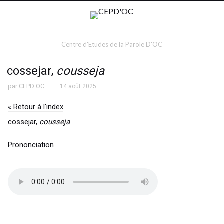
Centre d'Etudes de la Parole D'OC
cossejar,
cousseja
par
CEPD OC
14 août 2025
« Retour à l'index
cossejar,
cousseja
Prononciation