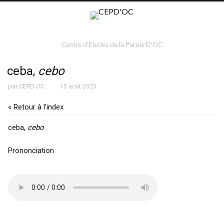
Centre d'Etudes de la Parole D'OC
ceba,
cebo
par
CEPD OC
15 août 2025
« Retour à l'index
ceba,
cebo
Prononciation