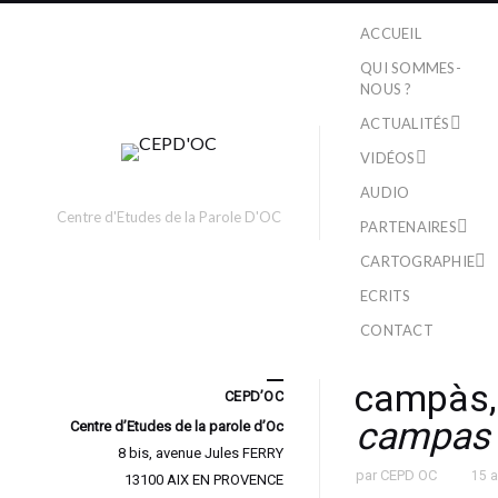
ACCUEIL
QUI SOMMES-
NOUS ?
ACTUALITÉS
VIDÉOS
AUDIO
Centre d'Etudes de la Parole D'OC
PARTENAIRES
CARTOGRAPHIE
ECRITS
CONTACT
campàs,
CEPD’OC
campas
Centre d’Etudes de la parole d’Oc
8 bis, avenue Jules FERRY
par
CEPD OC
15 
13100 AIX EN PROVENCE