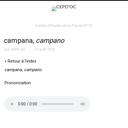
Centre d'Etudes de la Parole D'OC
campana,
campano
par
CEPD OC
15 août 2025
« Retour à l'index
campana,
campano
Prononciation