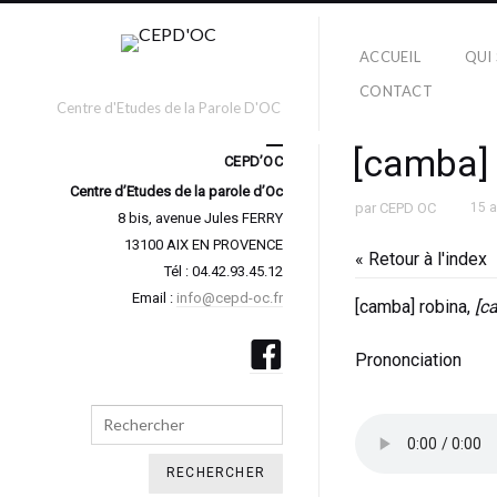
ACCUEIL
QUI
CONTACT
Centre d'Etudes de la Parole D'OC
[camba] 
CEPD’OC
Centre d’Etudes de la parole d’Oc
par
CEPD OC
15 
8 bis, avenue Jules FERRY
13100 AIX EN PROVENCE
« Retour à l'index
Tél : 04.42.93.45.12
Email :
info@cepd-oc.fr
[camba] robina,
[c
Prononciation
Search