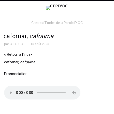
Centre d'Etudes de la Parole D'OC
cafornar,
cafourna
par
CEPD OC
15 août 2025
« Retour à l'index
cafornar,
cafourna
Prononciation