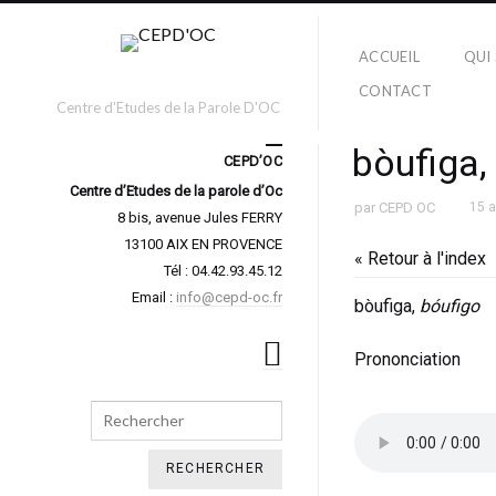
ACCUEIL
QUI
CONTACT
Centre d'Etudes de la Parole D'OC
bòufiga,
CEPD’OC
Centre d’Etudes de la parole d’Oc
par
CEPD OC
15 
8 bis, avenue Jules FERRY
13100 AIX EN PROVENCE
« Retour à l'index
Tél : 04.42.93.45.12
Email :
info@cepd-oc.fr
bòufiga,
bóufigo
Prononciation
Search