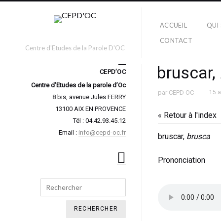
ACCUEIL
QUI
CONTACT
Centre d'Etudes de la Parole D'OC
bruscar,
CEPD’OC
Centre d’Etudes de la parole d’Oc
par
CEPD OC
15 
8 bis, avenue Jules FERRY
13100 AIX EN PROVENCE
« Retour à l'index
Tél : 04.42.93.45.12
Email :
info@cepd-oc.fr
bruscar,
brusca
Prononciation
Search