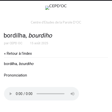
Centre d'Etudes de la Parole D'OC
bordilha,
bourdiho
par
CEPD OC
15 août 2025
« Retour à l'index
bordilha,
bourdiho
Prononciation