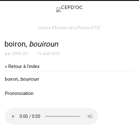
Centre d'Etudes de la Parole D'OC
boiron,
bouiroun
par
CEPD OC
15 août 2025
« Retour à l'index
boiron,
bouiroun
Prononciation