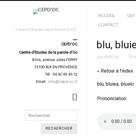
ACCUEIL
QUI
CONTACT
Centre d'Etudes de la Parole D'OC
blu, blui
CEPD’OC
Centre d’Etudes de la parole d’Oc
par
CEPD OC
15 
8 bis, avenue Jules FERRY
13100 AIX EN PROVENCE
« Retour à l'index
Tél : 04.42.93.45.12
Email :
info@cepd-oc.fr
blu, bluiea,
blueio
Prononciation
Search