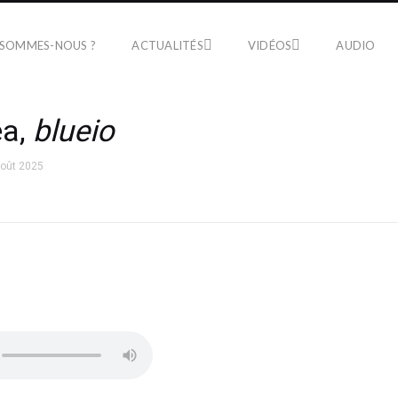
 SOMMES-NOUS ?
ACTUALITÉS
VIDÉOS
AUDIO
ea,
blueio
août 2025