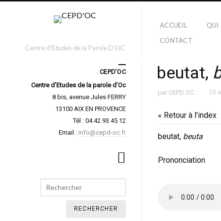
ACCUEIL
QUI
CONTACT
Centre d'Etudes de la Parole D'OC
beutat,
b
CEPD’OC
Centre d’Etudes de la parole d’Oc
par
CEPD OC
15 
8 bis, avenue Jules FERRY
13100 AIX EN PROVENCE
« Retour à l'index
Tél : 04.42.93.45.12
Email :
info@cepd-oc.fr
beutat,
beuta
Prononciation
Search