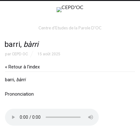
Centre d'Etudes de la Parole D'OC
barri,
bàrri
par
CEPD OC
15 août 2025
« Retour à l'index
barri,
bàrri
Prononciation